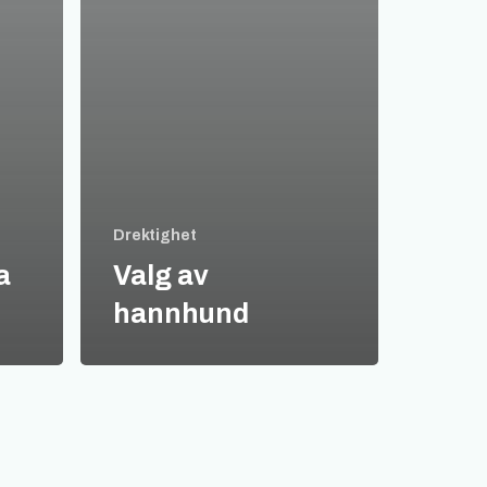
Drektighet
a
Valg av
hannhund