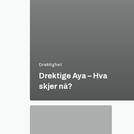
Drektighet
Drektige Aya – Hva
skjer nå?
Hvem
er
Bjørlias
Aya?