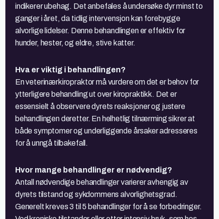
indikerer ubehag. Det anbefales å undersøke dyr minst to
ganger i året, da tidlig intervensjon kan forebygge
alvorlige lidelser. Denne behandlingen er effektiv for
hunder, hester, og eldre, stive katter.
Hva er viktig i behandlingen?
En veterinærkiropraktor må vurdere om det er behov for
ytterligere behandling ut over kiropraktikk. Det er
essensielt å observere dyrets reaksjoner og justere
behandlingen deretter. En helhetlig tilnærming sikrer at
både symptomer og underliggende årsaker adresseres
for å unngå tilbakefall.
Hvor mange behandlinger er nødvendig?
Antall nødvendige behandlinger varierer avhengig av
dyrets tilstand og sykdommens alvorlighetsgrad.
Generelt kreves 3 til 5 behandlinger for å se forbedringer.
Ved kroniske tilstander eller etter intensiv bruk, som hos