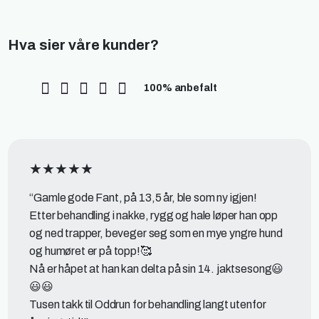
Hva sier våre kunder?
100% anbefalt
“Gamle gode Fant, på 13,5 år, ble som ny igjen!
Etter behandling i nakke, rygg og hale løper han opp
og ned trapper, beveger seg som en mye yngre hund
og humøret er på topp!🥰
Nå er håpet at han kan delta på sin 14. jaktsesong😃
😃😃
Tusen takk til Oddrun for behandling langt utenfor