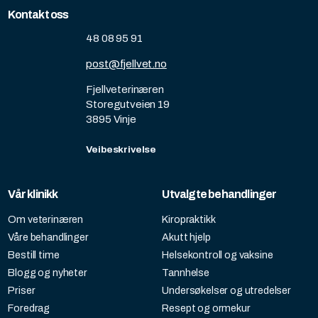
Kontakt oss
48 08 95 91
post@fjellvet.no
Fjellveterinæren
Storegutveien 19
3895 Vinje
Veibeskrivelse
Vår klinikk
Utvalgte behandlinger
Om veterinæren
Kiropraktikk
Våre behandlinger
Akutt hjelp
Bestill time
Helsekontroll og vaksine
Blogg og nyheter
Tannhelse
Priser
Undersøkelser og utredelser
Foredrag
Resept og ormekur