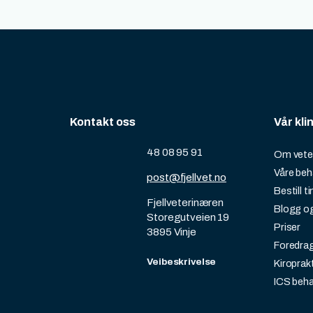
Kontakt oss
Vår kli
48 08 95 91
Om vete
Våre beh
post@fjellvet.no
Bestill t
Fjellveterinæren
Blogg og
Storegutveien 19
Priser
3895 Vinje
Foredra
Veibeskrivelse
Kiroprakt
ICS beh