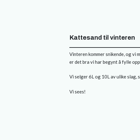
Kattesand til vinteren
Vinteren kommer snikende, og vi me
er det bra vi har begynt å fylle op
Vi selger 6L og 10L av ulike slag, 
Vi sees!