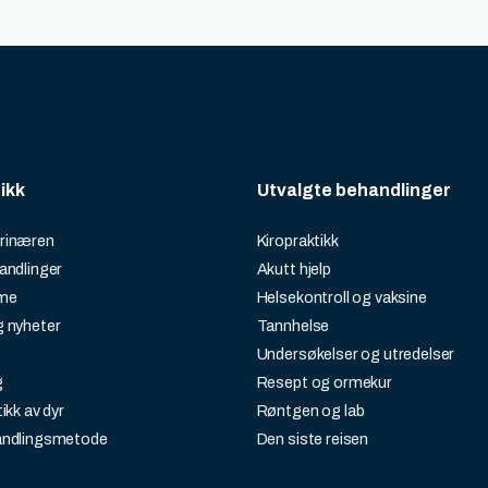
nikk
Utvalgte behandlinger
rinæren
Kiropraktikk
andlinger
Akutt hjelp
ime
Helsekontroll og vaksine
 nyheter
Tannhelse
Undersøkelser og utredelser
g
Resept og ormekur
ikk av dyr
Røntgen og lab
andlingsmetode
Den siste reisen