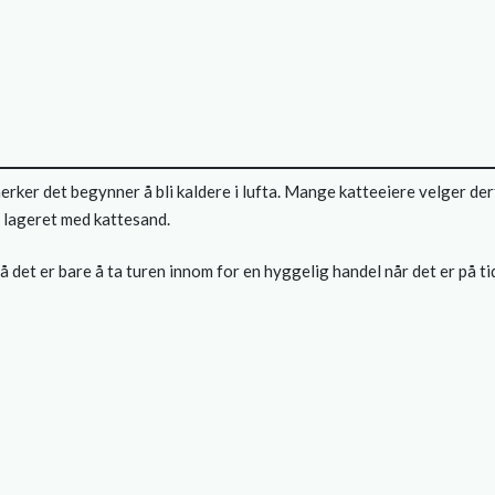
rker det begynner å bli kaldere i lufta. Mange katteeiere velger derf
p lageret med kattesand.
så det er bare å ta turen innom for en hyggelig handel når det er på ti