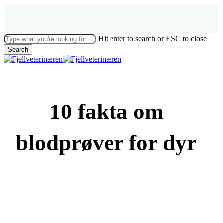
Skip
to
main
content
Hit enter to search or ESC to close
Search
Close
Search
Menu
10 fakta om
blodprøver for dyr