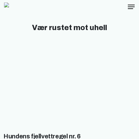
Men
Skip
to
main
Vær rustet mot uhell
content
Hundens fjellvettregel nr. 6