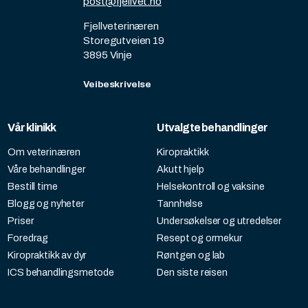
post@fjellvet.no
Fjellveterinæren
Storegutveien 19
3895 Vinje
Veibeskrivelse
Vår klinikk
Utvalgte behandlinger
Om veterinæren
Kiropraktikk
Våre behandlinger
Akutt hjelp
Bestill time
Helsekontroll og vaksine
Blogg og nyheter
Tannhelse
Priser
Undersøkelser og utredelser
Foredrag
Resept og ormekur
Kiropraktikk av dyr
Røntgen og lab
ICS behandlingsmetode
Den siste reisen