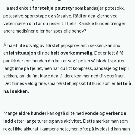
Ha med enkelt
som bandasjer, potesokk,
førstehjelpsutstyr
potesalve, sportstape og sårsalve. Rådfør deg gjerne ved
veterinæren din før du reiser til fjells. Kanskje hunden trenger
andre medisiner eller har spesielle behov?
Å ha et lite utvalg av førstehjelpsproviant i sekken, kan snu
en
til noe
. Det er lett å få
lei situasjon
helt overkommelig
panikk dersom hunden din kutter seg i poten så blodet spruter
langt inne på fjellet, men har du litt kompress, bandasje og teip i
sekken, kan du fint klare deg til dere kommer ned til veterinær.
Det finnes veldig fine, små førstehjelpskit til hund som er
lette å
ha i sekken.
Mange
kan også slite med
og
eldre hunder
vonde
verkende
etter lange turer og mye aktivitet. Dette merker man som
ledd
regel ikke akkurat i kampens hete, men ofte på kveldstid kan man